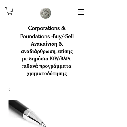
Corporations &
Foundations -Buy/-Sell
Ανακαίνιση &
αναδιάρθρωση, επίσης
με δημόσια
KfW/BAfA
πιθανά προγράμματα
χρηματοδότησης