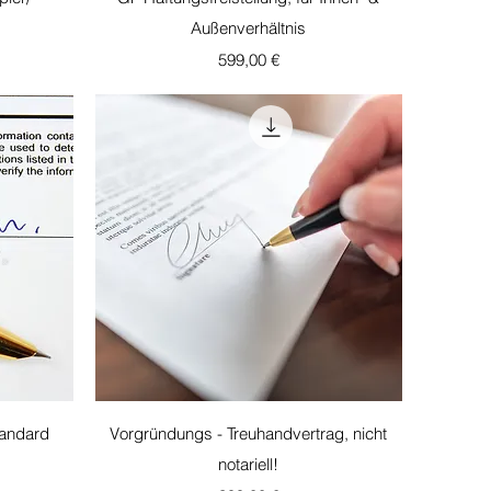
Außenverhältnis
Τιμή
599,00 €
Γρήγορη προβολή
tandard
Vorgründungs - Treuhandvertrag, nicht
notariell!