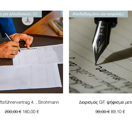
α για αλλοδαπούς Gf.
Αποδεδειγμένο και ασφαλές!
Γρήγορη προβολή
Γρήγορη προβολή
tsführervertrag 4. , Strohmann
Διορισμός GF, ψήφισμα με
Κανονική τιμή
Τιμή Έκπτωσης
Κανονική τιμή
Τιμή Έκπτ
200,00 €
180,00 €
99,00 €
89,10 €