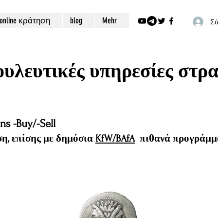
online κράτηση
blog
Mehr
Σύ
ουλευτικές υπηρεσίες στρ
s -Buy/-Sell
η, επίσης με δημόσια
KfW/BAfA
πιθανά προγράμμ