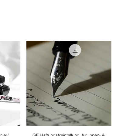
Γρήγορη προβολή
pier/
GF Haftungsfreistellung, für Innen- &