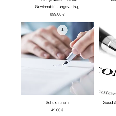
Gewinnabführungsvertrag
Τιμή
899,00 €
Γρήγορη προβολή
Schuldschein
Geschäf
Τιμή
49,00 €