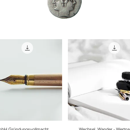
Γρήγορη προβολή
Γρήγορη προβολή
bH Gründungsvollmacht
Wechsel, Wander - Wertpa