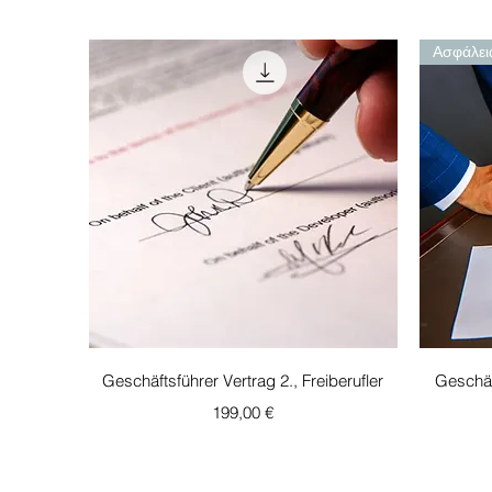
Ασφάλει
Γρήγορη προβολή
Geschäftsführer Vertrag 2., Freiberufler
Geschäf
Τιμή
199,00 €