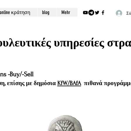
online κράτηση
blog
Mehr
Σύ
ουλευτικές υπηρεσίες στρ
s -Buy/-Sell
η, επίσης με δημόσια
KfW/BAfA
πιθανά προγράμμ